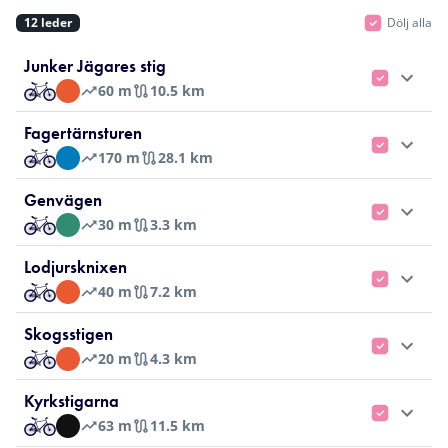
12
leder
Dölj alla
Junker Jägares stig
60
m
10.5 km
Fagertärnsturen
170
m
28.1 km
Genvägen
30
m
3.3 km
Lodjursknixen
40
m
7.2 km
Skogsstigen
20
m
4.3 km
Kyrkstigarna
63
m
11.5 km