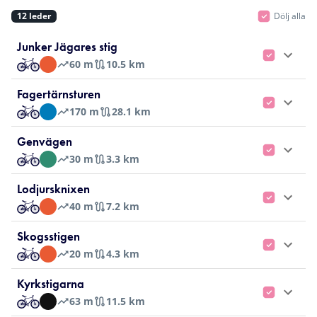
12
leder
Dölj alla
Junker Jägares stig
60
m
10.5 km
Fagertärnsturen
170
m
28.1 km
Genvägen
30
m
3.3 km
Lodjursknixen
40
m
7.2 km
Skogsstigen
20
m
4.3 km
Kyrkstigarna
63
m
11.5 km