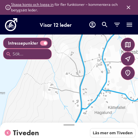
för fler funktioner – kommentera och
Skapa konto och logga in
betygsätt leder.
Visar 12 leder
Intressepunkter
Tiveden
Läs mer om Tiveden