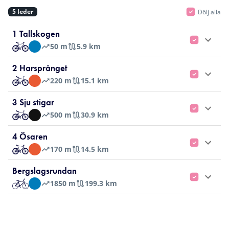
5
leder
Dölj alla
2
1 Tallskogen
50
m
5.9 km
2 Harsprånget
220
m
15.1 km
3 Sju stigar
500
m
30.9 km
4 Ösaren
170
m
14.5 km
Bergslagsrundan
1850
m
199.3 km