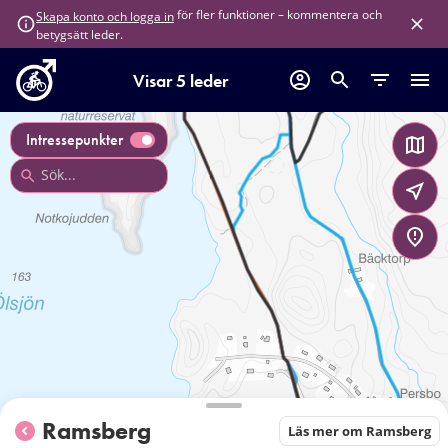
för fler funktioner – kommentera och
Skapa konto och logga in
betygsätt leder.
Visar 5 leder
Intressepunkter
Ramsberg
Läs mer om Ramsberg