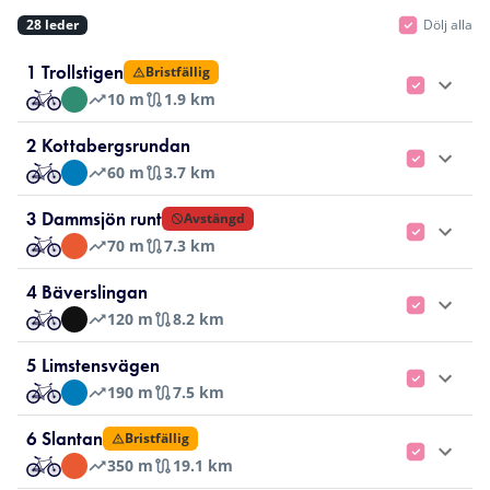
28
leder
Dölj alla
1 Trollstigen
Bristfällig
10
m
1.9 km
2 Kottabergsrundan
60
m
3.7 km
3 Dammsjön runt
Avstängd
70
m
7.3 km
4 Bäverslingan
120
m
8.2 km
5 Limstensvägen
190
m
7.5 km
6 Slantan
Bristfällig
350
m
19.1 km