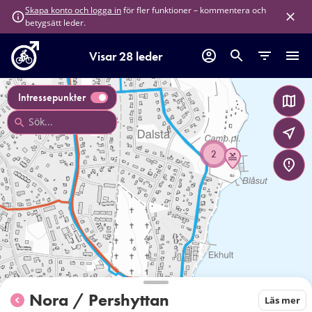
för fler funktioner – kommentera och
Skapa konto och logga in
betygsätt leder.
Visar 28 leder
Intressepunkter
2
Nora / Pershyttan
Läs mer