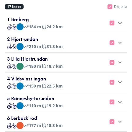
17
leder
Dölj alla
1 Breberg
184
m
24.2 km
2 Hjortrundan
210
m
31.3 km
3 Lilla Hjortrundan
180
m
18.7 km
4 Vildsvinsslingan
150
m
22.5 km
5 Rönneshyttarundan
110
m
19.2 km
6 Lerbäck röd
177
m
18.3 km