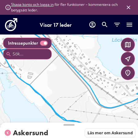
för fler funktioner – kommentera och
Skapa konto och logga in
betygsätt leder.
Visar 17 leder
Intressepunkter
Askersund
Läs mer om Askersund