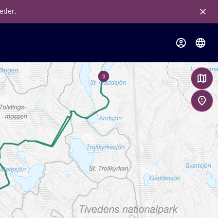
leder.
3