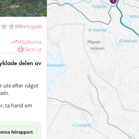
2
(
0
)
Betygsätt
Höjdkurva
Skriv ut
yklade delen av 
r ute efter något 
keln.
r, ta hand om 
ämna felrapport