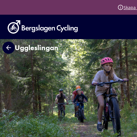
Skapa 
Uggleslingan