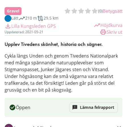
Gravel
(
0
)
Betygsätt
Lätt
210 m
29.5 km
Höjdkurva
Lilla Kungsleden GPS
Skriv ut
Uppdaterad:
2021-05-21
Upplev Tivedens skönhet, historia och sägner. 
Cykla längs Unden och genom Tivedens Nationalpark 
med många spännande naturupplevelser som 
Stigmanspasset, Junker Jägares sten och Vitsand. 
Under högsäsong kan de små vägarna vara relativt 
trafikerade, ta det försiktigt! Leden går på störst del 
grusväg och en bit på skogsväg.
Öppen
Lämna felrapport