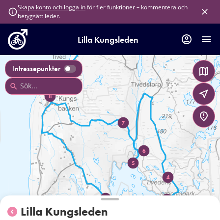
för fler funktioner – kommentera och
Skapa konto och logga in
betygsätt leder.
Lilla Kungsleden
1
Intressepunkter
8
7
6
5
4
2
3
Lilla Kungsleden